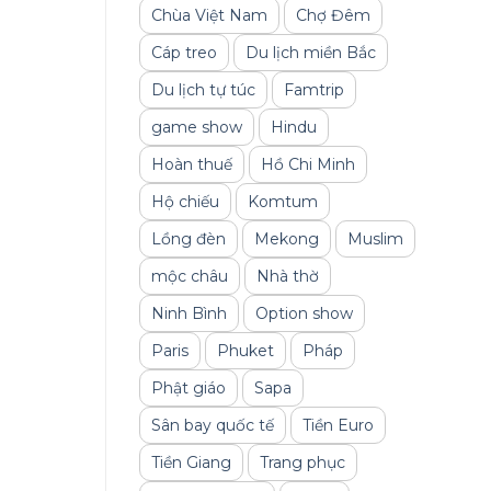
Chùa Việt Nam
Chợ Đêm
Cáp treo
Du lịch miền Bắc
Du lịch tự túc
Famtrip
game show
Hindu
Hoàn thuế
Hồ Chi Minh
Hộ chiếu
Komtum
Lồng đèn
Mekong
Muslim
mộc châu
Nhà thờ
Ninh Bình
Option show
Paris
Phuket
Pháp
Phật giáo
Sapa
Sân bay quốc tế
Tiền Euro
Tiền Giang
Trang phục