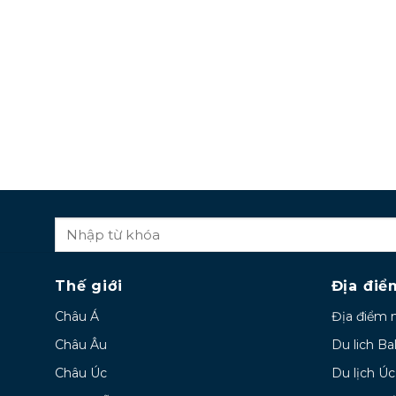
Thế giới
Địa điể
Châu Á
Địa điểm 
Châu Âu
Du lich Bal
Châu Úc
Du lịch Úc