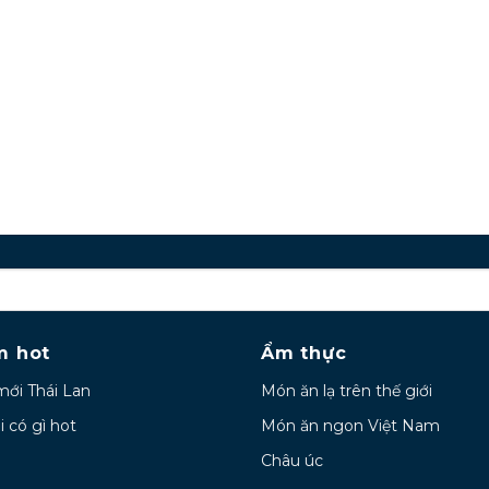
m hot
Ẩm thực
mới Thái Lan
Món ăn lạ trên thế giới
i có gì hot
Món ăn ngon Việt Nam
Châu úc