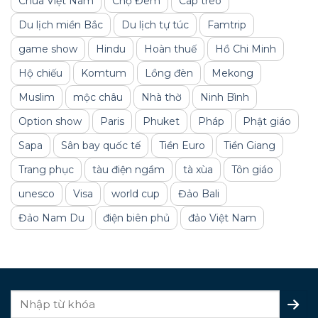
Chùa Việt Nam
Chợ Đêm
Cáp treo
Du lịch miền Bắc
Du lịch tự túc
Famtrip
game show
Hindu
Hoàn thuế
Hồ Chi Minh
Hộ chiếu
Komtum
Lồng đèn
Mekong
Muslim
mộc châu
Nhà thờ
Ninh Bình
Option show
Paris
Phuket
Pháp
Phật giáo
Sapa
Sân bay quốc tế
Tiền Euro
Tiền Giang
Trang phục
tàu điện ngầm
tà xùa
Tôn giáo
unesco
Visa
world cup
Đảo Bali
Đảo Nam Du
điện biên phủ
đảo Việt Nam