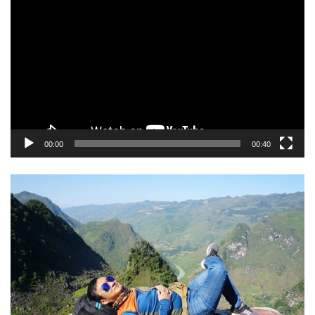
chơi
Video
00:00
00:40