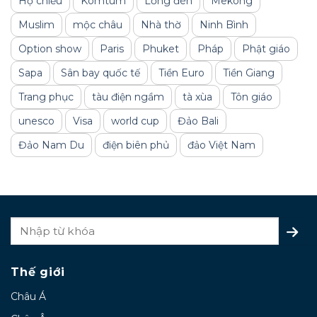
Hộ chiếu
Komtum
Lồng đèn
Mekong
Muslim
mộc châu
Nhà thờ
Ninh Bình
Option show
Paris
Phuket
Pháp
Phật giáo
Sapa
Sân bay quốc tế
Tiền Euro
Tiền Giang
Trang phục
tàu điện ngầm
tà xùa
Tôn giáo
unesco
Visa
world cup
Đảo Bali
Đảo Nam Du
điện biên phủ
đảo Việt Nam
Thế giới
Châu Á