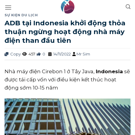
Skip
to
SỰ KIỆN DU LỊCH
content
ADB tại Indonesia khởi động thỏa
thuận ngừng hoạt động nhà máy
điện than đầu tiên
Copy
457
0
14/11/2022
Mr Sim
Nhà máy điện Cirebon 1 ở Tây Java,
Indonesia
sẽ
được tái cấp vốn với điều kiện kết thúc hoạt
động sớm 10-15 năm