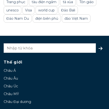
Trang phục
tàu điện ngầm
tà xùa
Tôn giáo
unesco
Visa
world cup
Đảo Bali
Đảo Nam Du
điện biên phủ
đảo Việt Nam
Thế giới
Châu Á
Châu Âu
Châu Úc
Châu MỸ
Châu Đại dương