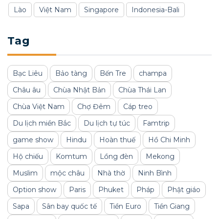
Lào
Việt Nam
Singapore
Indonesia-Bali
Tag
Bạc Liêu
Bảo tàng
Bến Tre
champa
Châu âu
Chùa Nhật Bản
Chùa Thái Lan
Chùa Việt Nam
Chợ Đêm
Cáp treo
Du lịch miền Bắc
Du lịch tự túc
Famtrip
game show
Hindu
Hoàn thuế
Hồ Chi Minh
Hộ chiếu
Komtum
Lồng đèn
Mekong
Muslim
mộc châu
Nhà thờ
Ninh Bình
Option show
Paris
Phuket
Pháp
Phật giáo
Sapa
Sân bay quốc tế
Tiền Euro
Tiền Giang