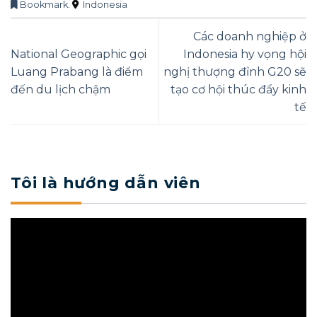
Bookmark
.
Indonesia
Các doanh nghiệp ở
National Geographic gọi
Indonesia hy vọng hội
Luang Prabang là điểm
nghị thượng đỉnh G20 sẽ
đến du lịch chậm
tạo cơ hội thúc đẩy kinh
tế
Tôi là hướng dẫn viên
Trình
chơi
Video