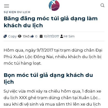
Skip
to
SỰ KIỆN DU LỊCH
content
Băng đãng móc túi giả dạng làm
khách du lịch
Copy
1345
0
10/07/2017
Mr Sim
Hôm qua, ngày 9/7/2017 tại trạm dừng chân Đại
Phú Xuân Lộc Đồng Nai, nhiều khách du lịch bị
móc túi hàng loạt.
Bọn móc túi giả dạng khách du
lịch
Sự việc vừa mới xảy ra chiều hôm qua, 1 đoàn xe
du lịch XXX ghé trạm dừng chân tại Xuân Lộc…
sau khi đi vệ sinh và mua sắm thì lên xe du lịch