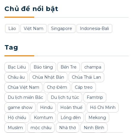
Chủ đề nổi bật
Lào
Việt Nam
Singapore
Indonesia-Bali
Tag
Bạc Liêu
Bảo tàng
Bến Tre
champa
Châu âu
Chùa Nhật Bản
Chùa Thái Lan
Chùa Việt Nam
Chợ Đêm
Cáp treo
Du lịch miền Bắc
Du lịch tự túc
Famtrip
game show
Hindu
Hoàn thuế
Hồ Chi Minh
Hộ chiếu
Komtum
Lồng đèn
Mekong
Muslim
mộc châu
Nhà thờ
Ninh Bình