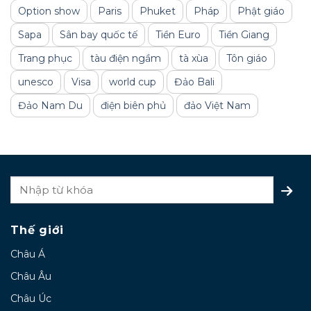
Option show
Paris
Phuket
Pháp
Phật giáo
Sapa
Sân bay quốc tế
Tiền Euro
Tiền Giang
Trang phục
tàu điện ngầm
tà xùa
Tôn giáo
unesco
Visa
world cup
Đảo Bali
Đảo Nam Du
điện biên phủ
đảo Việt Nam
Thế giới
Châu Á
Châu Âu
Châu Úc