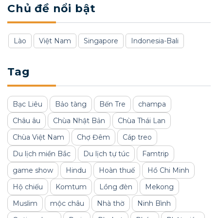
Chủ đề nổi bật
Lào
Việt Nam
Singapore
Indonesia-Bali
Tag
Bạc Liêu
Bảo tàng
Bến Tre
champa
Châu âu
Chùa Nhật Bản
Chùa Thái Lan
Chùa Việt Nam
Chợ Đêm
Cáp treo
Du lịch miền Bắc
Du lịch tự túc
Famtrip
game show
Hindu
Hoàn thuế
Hồ Chi Minh
Hộ chiếu
Komtum
Lồng đèn
Mekong
Muslim
mộc châu
Nhà thờ
Ninh Bình