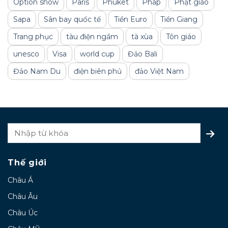
Option show
Paris
Phuket
Pháp
Phật giáo
Sapa
Sân bay quốc tế
Tiền Euro
Tiền Giang
Trang phục
tàu điện ngầm
tà xùa
Tôn giáo
unesco
Visa
world cup
Đảo Bali
Đảo Nam Du
điện biên phủ
đảo Việt Nam
Thế giới
Châu Á
Châu Âu
Châu Úc