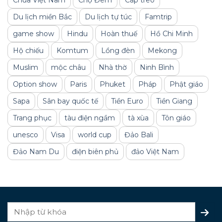
Chùa Việt Nam
Chợ Đêm
Cáp treo
Du lịch miền Bắc
Du lịch tự túc
Famtrip
game show
Hindu
Hoàn thuế
Hồ Chi Minh
Hộ chiếu
Komtum
Lồng đèn
Mekong
Muslim
mộc châu
Nhà thờ
Ninh Bình
Option show
Paris
Phuket
Pháp
Phật giáo
Sapa
Sân bay quốc tế
Tiền Euro
Tiền Giang
Trang phục
tàu điện ngầm
tà xùa
Tôn giáo
unesco
Visa
world cup
Đảo Bali
Đảo Nam Du
điện biên phủ
đảo Việt Nam