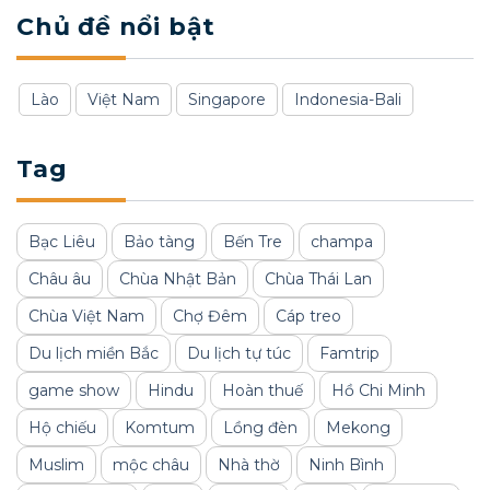
Chủ đề nổi bật
Lào
Việt Nam
Singapore
Indonesia-Bali
Tag
Bạc Liêu
Bảo tàng
Bến Tre
champa
Châu âu
Chùa Nhật Bản
Chùa Thái Lan
Chùa Việt Nam
Chợ Đêm
Cáp treo
Du lịch miền Bắc
Du lịch tự túc
Famtrip
game show
Hindu
Hoàn thuế
Hồ Chi Minh
Hộ chiếu
Komtum
Lồng đèn
Mekong
Muslim
mộc châu
Nhà thờ
Ninh Bình