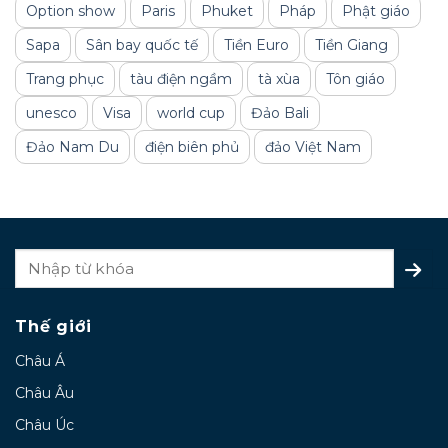
Option show
Paris
Phuket
Pháp
Phật giáo
Sapa
Sân bay quốc tế
Tiền Euro
Tiền Giang
Trang phục
tàu điện ngầm
tà xùa
Tôn giáo
unesco
Visa
world cup
Đảo Bali
Đảo Nam Du
điện biên phủ
đảo Việt Nam
Thế giới
Châu Á
Châu Âu
Châu Úc