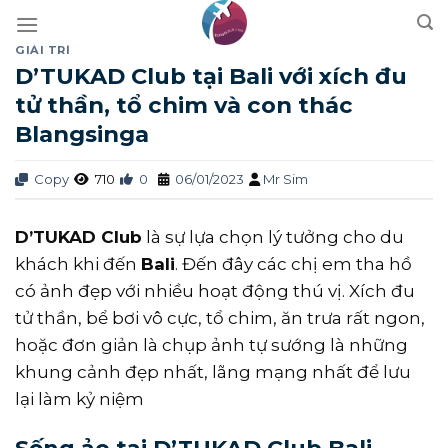
Skip
to
GIẢI TRÍ
content
D’TUKAD Club tại Bali với xích đu
tử thần, tổ chim và con thác
Blangsinga
Copy
710
0
06/01/2023
Mr Sim
D’TUKAD Club
là sự lựa chọn lý tưởng cho du
khách khi đến
Bali
. Đến đây các chị em tha hồ
có ảnh đẹp với nhiều hoạt động thú vị. Xích đu
tử thần, bể bơi vô cực, tổ chim, ăn trưa rất ngon,
hoặc đơn giản là chụp ảnh tự sướng là những
khung cảnh đẹp nhất, lãng mạng nhất để lưu
lại làm kỷ niệm