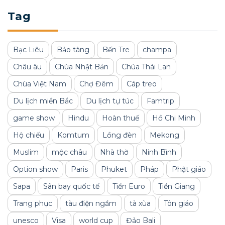
Tag
Bạc Liêu
Bảo tàng
Bến Tre
champa
Châu âu
Chùa Nhật Bản
Chùa Thái Lan
Chùa Việt Nam
Chợ Đêm
Cáp treo
Du lịch miền Bắc
Du lịch tự túc
Famtrip
game show
Hindu
Hoàn thuế
Hồ Chi Minh
Hộ chiếu
Komtum
Lồng đèn
Mekong
Muslim
mộc châu
Nhà thờ
Ninh Bình
Option show
Paris
Phuket
Pháp
Phật giáo
Sapa
Sân bay quốc tế
Tiền Euro
Tiền Giang
Trang phục
tàu điện ngầm
tà xùa
Tôn giáo
unesco
Visa
world cup
Đảo Bali