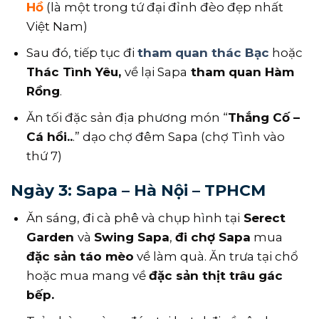
Hồ
(là một trong tứ đại đỉnh đèo đẹp nhất
Việt Nam)
Sau đó, tiếp tục đi
tham quan thác Bạc
hoặc
Thác Tình Yêu,
về lại Sapa
tham quan Hàm
Rồng
.
Ăn tối đặc sản địa phương món “
Thắng Cố –
Cá hồi..
.” dạo chợ đêm Sapa (chợ Tình vào
thứ 7)
Ngày 3: Sapa – Hà Nội – TPHCM
Ăn sáng, đi cà phê và chụp hình tại
Serect
Garden
và
Swing Sapa
,
đi chợ Sapa
mua
đặc sản táo mèo
về làm quà. Ăn trưa tại chổ
hoặc mua mang về
đặc sản thịt trâu gác
bếp.