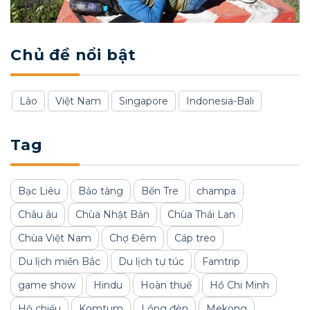
Chủ đề nổi bật
Lào
Việt Nam
Singapore
Indonesia-Bali
Tag
Bạc Liêu
Bảo tàng
Bến Tre
champa
Châu âu
Chùa Nhật Bản
Chùa Thái Lan
Chùa Việt Nam
Chợ Đêm
Cáp treo
Du lịch miền Bắc
Du lịch tự túc
Famtrip
game show
Hindu
Hoàn thuế
Hồ Chi Minh
Hộ chiếu
Komtum
Lồng đèn
Mekong