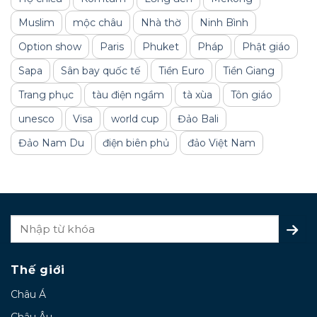
Muslim
mộc châu
Nhà thờ
Ninh Bình
Option show
Paris
Phuket
Pháp
Phật giáo
Sapa
Sân bay quốc tế
Tiền Euro
Tiền Giang
Trang phục
tàu điện ngầm
tà xùa
Tôn giáo
unesco
Visa
world cup
Đảo Bali
Đảo Nam Du
điện biên phủ
đảo Việt Nam
Thế giới
Châu Á
Châu Âu