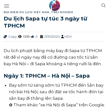
Skip
to
ĐỊA ĐIỂM DU LỊCH VIỆT NAM
,
TRẢI NGHIỆM
content
Du lịch Sapa tự túc 3 ngày từ
TPHCM
Copy
1359
0
21/10/2020
HDV
Du lịch phượt bằng máy bay đi Sapa từ TPHCM
rất dễ vì ngày nay đã có đường cao tốc từ sân
bay Hà Nội – đi Sapa khoảng 4 tiếng rưỡi là đến.
Ngày 1: TPHCM – Hà Nội – Sapa
Bay sớm từ sáng sớm từ TPHCM đến Sân bay
nội bài Hà Nội, sau đó đặt xe tốc hành đón tại
sân bay đi thẳng lên Sapa.
✿ Tham khảo “xe Hà Nội đi Sapa” trên Google.