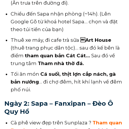
(Ăn trưa trên đường đi).
Chiều đến Sapa nhận phòng (~14h). (Lên
Google Gõ từ khoá hotel Sapa… chọn và đặt
theo túi tiền của bạn)
Thuê xe máy, đi cafe trà sữa
Art House
(thuê trang phục dân tộc)… sau đó kế bên là
điểm
tham quan bản Cát Cát…
Sau đó về
trung tâm
Tham nhà thờ đá.
Tối ăn món
Cá suối, thịt lợn cắp nách, gà
bản nướng
… đi chợ đêm, hít khí lạnh về đêm
phố núi.
Ngày 2: Sapa – Fanxipan – Đèo Ô
Quy Hồ
Cà phê view đẹp trên Sunplaza ?
Tham quan