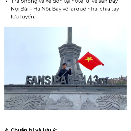
Trả phòng và xe đón tại hotel đi về sân bay
Nội Bài – Hà Nội. Bay về lại quê nhà, chia tay
lưu luyến.
⚠️ Chuẩn bị và lưu ý: