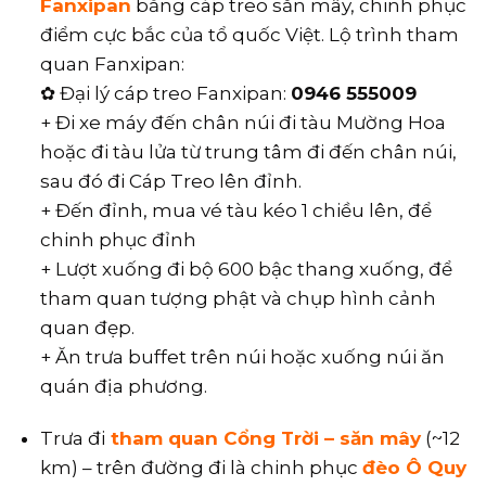
Fanxipan
bằng cáp treo săn mây, chinh phục
điểm cực bắc của tổ quốc Việt. Lộ trình tham
quan Fanxipan:
✿ Đại lý cáp treo Fanxipan:
0946 555009
+ Đi xe máy đến chân núi đi tàu Mường Hoa
hoặc đi tàu lửa từ trung tâm đi đến chân núi,
sau đó đi Cáp Treo lên đỉnh.
+ Đến đỉnh, mua vé tàu kéo 1 chiều lên, để
chinh phục đỉnh
+ Lượt xuống đi bộ 600 bậc thang xuống, để
tham quan tượng phật và chụp hình cảnh
quan đẹp.
+ Ăn trưa buffet trên núi hoặc xuống núi ăn
quán địa phương.
Trưa đi
tham quan Cổng Trời – săn mây
(~12
km) – trên đường đi là chinh phục
đèo Ô Quy