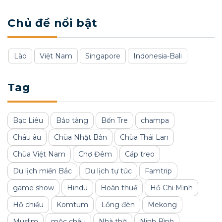
Chủ đề nổi bật
Lào
Việt Nam
Singapore
Indonesia-Bali
Tag
Bạc Liêu
Bảo tàng
Bến Tre
champa
Châu âu
Chùa Nhật Bản
Chùa Thái Lan
Chùa Việt Nam
Chợ Đêm
Cáp treo
Du lịch miền Bắc
Du lịch tự túc
Famtrip
game show
Hindu
Hoàn thuế
Hồ Chi Minh
Hộ chiếu
Komtum
Lồng đèn
Mekong
Muslim
mộc châu
Nhà thờ
Ninh Bình