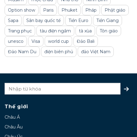
Option show
Paris
Phuket
Pháp
Phật giáo
Sapa
Sân bay quốc tế
Tiền Euro
Tiền Giang
Trang phục
tàu điện ngầm
tà xùa
Tôn giáo
unesco
Visa
world cup
Đảo Bali
Đảo Nam Du
điện biên phủ
đảo Việt Nam
Thế giới
Châu Á
Châu Âu
Châu Úc