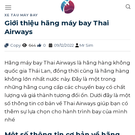
Skip
to
XE TÀU MÁY BAY
content
Giới thiệu hãng máy bay Thai
Airways
Copy
644
0
09/12/2022
Mr Sim
Hãng máy bay Thai Airways là hãng hàng không
quốc gia Thái Lan, đồng thời cũng là hãng hàng
không lớn nhất nước này. Đây là một trong
những hãng cung cấp các chuyến bay có chất
lượng và giá thành tương đối ổn. Dưới đây là một
số thông tin cơ bản về Thai Airways giúp bạn có
thêm sự lựa chọn cho hành trình bay của mình
nhé
Một số thông tin cơ bản về hãng