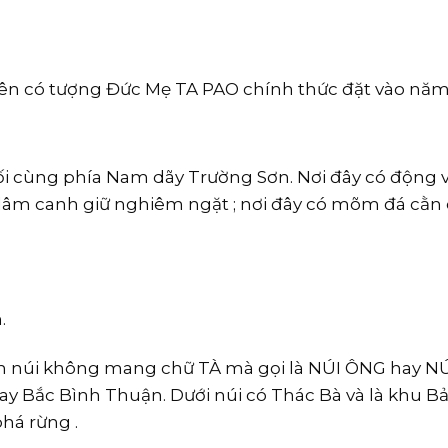
ên có tượng Đức Mẹ TA PAO chính thức đặt vào năm 
 cùng phía Nam dãy Trường Sơn. Nơi đây có động v
lâm canh giữ nghiêm ngặt ; nơi đây có mõm đá cằn 
.
ọn núi không mang chữ TÀ mà gọi là NÚI ÔNG hay N
y Bắc Bình Thuận. Dưới núi có Thác Bà và là khu B
há rừng .