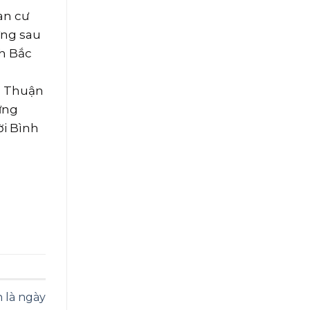
an cư
ưng sau
nh Bắc
nh Thuận
ững
ời Bình
 là ngày