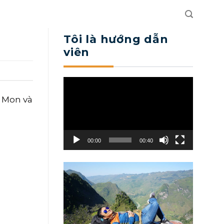
Tôi là hướng dẫn
viên
Trình
chơi
à Mon và
Video
00:00
00:40