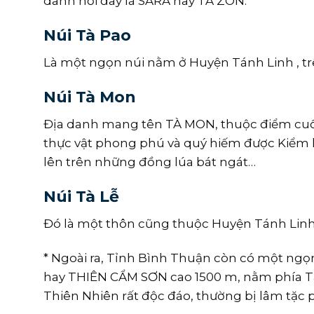
danh nơi đây là SARA hay TÀ ZON.
Núi Tà Pao
Là một ngọn núi nằm ở Huyện Tánh Linh , tr
Núi Tà Mon
Địa danh mang tên TÀ MON, thuộc điểm cuối
thực vật phong phú và quý hiếm được Kiểm 
lên trên những đồng lúa bát ngát…
Núi Tà Lễ
Đó là một thôn cũng thuộc Huyện Tánh Linh
* Ngoài ra, Tỉnh Bình Thuận còn có một ng
hay THIÊN CẨM SƠN cao 1500 m, nằm phía Ta
Thiên Nhiên rất độc đáo, thường bị lâm tặc p