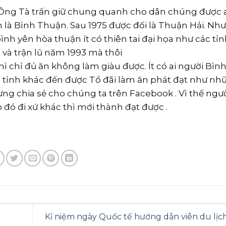
 Ông Tà trấn giữ chung quanh cho dân chúng được 
n là Bình Thuận. Sau 1975 được đối là Thuận Hải. Nh
ình yên hòa thuận ít có thiên tai đại họa như các tỉ
2 và trận lũ năm 1993 mà thôi
hì chỉ đủ ăn không làm giàu được. Ít có ai người Bì
nơi tỉnh khác đến được Tổ đãi làm ăn phát đạt như nh
ng chia sẻ cho chúng ta trên Facebook . Vì thế ngư
đó đi xứ khác thì mới thành đạt được .
Kỉ niệm ngày Quốc tế hướng dẫn viên du lịch