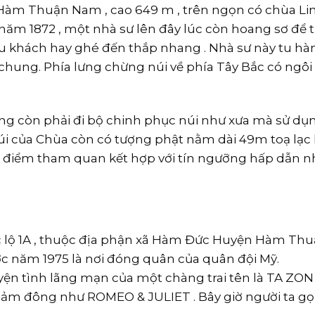
Hàm Thuận Nam , cao 649 m , trên ngọn có chùa Li
năm 1872 , một nhà sư lên đây lúc còn hoang sơ để 
u khách hay ghé đến thắp nhang . Nhà sư này tu hà
 chung. Phía lưng chừng núi về phía Tây Bắc có ngôi
ông còn phải đi bộ chinh phục núi như xưa mà sử dụ
 núi của Chùa còn có tượng phật nằm dài 49m toạ lạ
 điểm tham quan kết hợp với tín ngưỡng hấp dẫn n
lộ 1A , thuộc địa phận xã Hàm Đức Huyện Hàm Thuậ
c năm 1975 là nơi đóng quân của quân đội Mỹ.
yện tình lãng mạn của một chàng trai tên là TA ZON 
 cảm đông như ROMEO & JULIET . Bây giờ người ta gọi