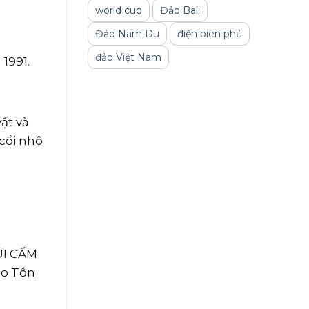
world cup
Đảo Bali
Đảo Nam Du
điện biên phủ
đảo Việt Nam
1991.
ật và
cổi nhô
ÚI CẤM
ảo Tồn