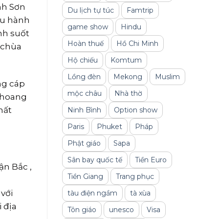
nh Sơn
Du lịch tự túc
Famtrip
tu hành
game show
Hindu
nh suốt
Hoàn thuế
Hồ Chi Minh
 chùa
Hộ chiếu
Komtum
Lồng đèn
Mekong
Muslim
ng cáp
mộc châu
Nhà thờ
c hoang
hất
Ninh Bình
Option show
Paris
Phuket
Pháp
Phật giáo
Sapa
Sân bay quốc tế
Tiền Euro
n Bắc ,
Tiền Giang
Trang phục
với
tàu điện ngầm
tà xùa
 địa
Tôn giáo
unesco
Visa