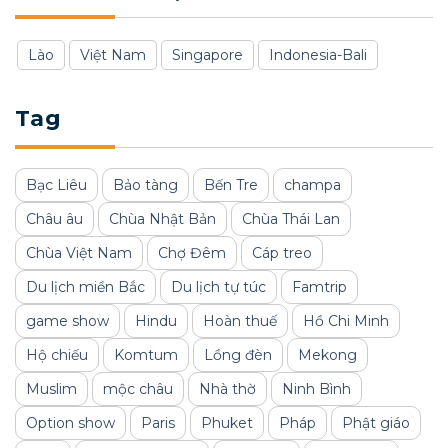
Lào
Việt Nam
Singapore
Indonesia-Bali
Tag
Bạc Liêu
Bảo tàng
Bến Tre
champa
Châu âu
Chùa Nhật Bản
Chùa Thái Lan
Chùa Việt Nam
Chợ Đêm
Cáp treo
Du lịch miền Bắc
Du lịch tự túc
Famtrip
game show
Hindu
Hoàn thuế
Hồ Chi Minh
Hộ chiếu
Komtum
Lồng đèn
Mekong
Muslim
mộc châu
Nhà thờ
Ninh Bình
Option show
Paris
Phuket
Pháp
Phật giáo