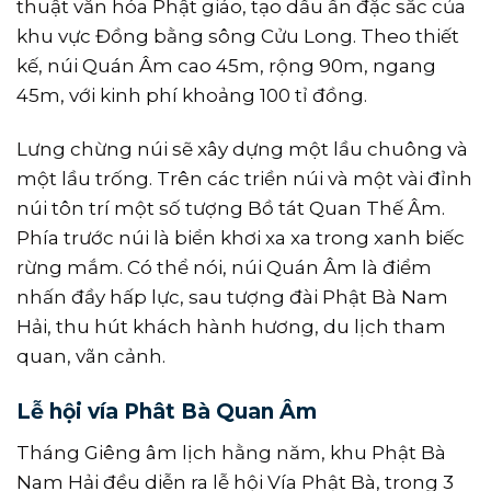
thuật văn hóa Phật giáo, tạo dấu ấn đặc sắc của
khu vực Đồng bằng sông Cửu Long. Theo thiết
kế, núi Quán Âm cao 45m, rộng 90m, ngang
45m, với kinh phí khoảng 100 tỉ đồng.
Lưng chừng núi sẽ xây dựng một lầu chuông và
một lầu trống. Trên các triền núi và một vài đỉnh
núi tôn trí một số tượng Bồ tát Quan Thế Âm.
Phía trước núi là biển khơi xa xa trong xanh biếc
rừng mắm. Có thể nói, núi Quán Âm là điểm
nhấn đầy hấp lực, sau tượng đài Phật Bà Nam
Hải, thu hút khách hành hương, du lịch tham
quan, vãn cảnh.
Lễ hội vía Phât Bà Quan Âm
Tháng Giêng âm lịch hằng năm, khu Phật Bà
Nam Hải đều diễn ra lễ hội Vía Phật Bà, trong 3