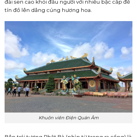
đài sen cao khỏi đầu người với nhiều bậc cấp để
tín đồ lên dâng cúng hương hoa.
Khuôn viên Điện Quán Âm
Bên trái tượng Phật Bà (nhìn từ trong ra cổng) là