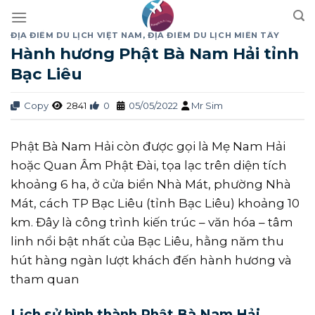
Skip
to
ĐỊA ĐIỂM DU LỊCH VIỆT NAM
,
ĐỊA ĐIỂM DU LỊCH MIỀN TÂY
content
Hành hương Phật Bà Nam Hải tỉnh
Bạc Liêu
Copy
2841
0
05/05/2022
Mr Sim
Phật Bà Nam Hải còn được gọi là Mẹ Nam Hải
hoặc Quan Âm Phật Đài, tọa lạc trên diện tích
khoảng 6 ha, ở cửa biển Nhà Mát, phường Nhà
Mát, cách TP Bạc Liêu (tỉnh Bạc Liêu) khoảng 10
km. Đây là công trình kiến trúc – văn hóa – tâm
linh nổi bật nhất của Bạc Liêu, hằng năm thu
hút hàng ngàn lượt khách đến hành hương và
tham quan
Lịch sử hình thành Phật Bà Nam Hải