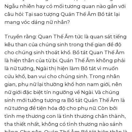
Ngẫu nhiên hay có mối tương quan nào gắn với
câu hỏi: Tại sao tượng Quán Thế Âm Bồ tát lại
mang vóc dáng nữ nhân?
Truyền rằng: Quan Thế Âm tức là quan sát tiếng
kêu than của chúng sinh trong thế gian để độ
cho chúng sinh thoát khổ. Bồ tát Quan Thế Âm
là hiện thân của từ bi. Quán Thế Âm không phải
là nữ tướng, Ngài thị hiện làm Bồ tát vì muốn
cứu khổ, ban vui cho chúng sinh. Trong nhân
gian, phụ nữ lại thường khổ hơn nam giới, nên
nữ giới đặc biệt tín ngưỡng về Ngài. Và chúng
sinh mới tưởng tượng ra Bồ tát Quán Thế Âm là
nữ tướng để tiện hóa độ cho phụ nữ. Còn bởi
tình mẹ thương con là tình thương chân thành,
tha thiết nhất, không có tình thương nào sánh
bằng. Cho nên, Quán Thế Âm Bồ tát hiện thân là