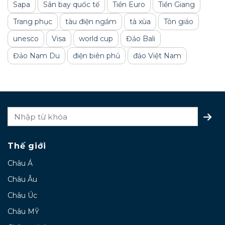
Sapa
Sân bay quốc tế
Tiền Euro
Tiền Giang
Trang phục
tàu điện ngầm
tà xùa
Tôn giáo
unesco
Visa
world cup
Đảo Bali
Đảo Nam Du
điện biên phủ
đảo Việt Nam
Thế giới
Châu Á
Châu Âu
Châu Úc
Châu MỸ