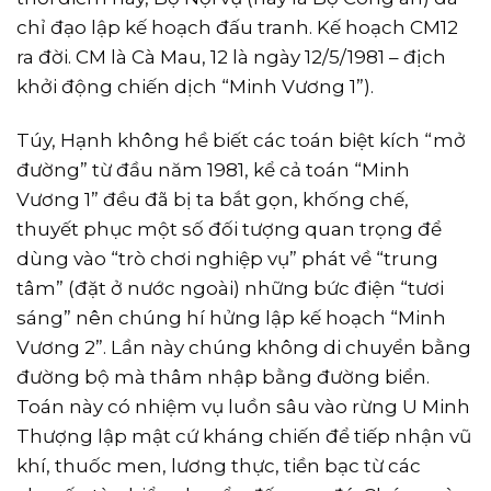
chỉ đạo lập kế hoạch đấu tranh. Kế hoạch CM12
ra đời. CM là Cà Mau, 12 là ngày 12/5/1981 – địch
khởi động chiến dịch “Minh Vương 1”).
Túy, Hạnh không hề biết các toán biệt kích “mở
đường” từ đầu năm 1981, kể cả toán “Minh
Vương 1” đều đã bị ta bắt gọn, khống chế,
thuyết phục một số đối tượng quan trọng để
dùng vào “trò chơi nghiệp vụ” phát về “trung
tâm” (đặt ở nước ngoài) những bức điện “tươi
sáng” nên chúng hí hửng lập kế hoạch “Minh
Vương 2”. Lần này chúng không di chuyển bằng
đường bộ mà thâm nhập bằng đường biển.
Toán này có nhiệm vụ luồn sâu vào rừng U Minh
Thượng lập mật cứ kháng chiến để tiếp nhận vũ
khí, thuốc men, lương thực, tiền bạc từ các