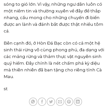
sóng to gió lớn. Vì vậy, những ngư dân luôn có
một niềm tin và thường xuyên về đây để thắp
nhang, cầu mong cho những chuyến đi biển
được an lành và đánh bắt được thật nhiều tôm
cá.
Bên cạnh đó, ở Hòn Đá Bạc còn có cả một hệ
sinh thái rừng vô cùng phong phú, đa dạng với
các mảng rừng và thảm thực vật nguyên sinh
quý hiếm. Đây chính là nét chấm phá kỳ diệu
mà thiên nhiên đã ban tặng cho riêng tỉnh Cà
Mau.
st