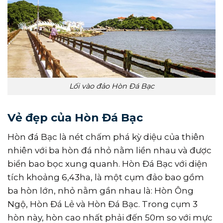
Lối vào đảo Hòn Đá Bạc
Vẻ đẹp của Hòn Đá Bạc
Hòn đá Bạc là nét chấm phá kỳ diệu của thiên
nhiên với ba hòn đá nhỏ nằm liền nhau và được
biển bao bọc xung quanh. Hòn Đá Bạc với diện
tích khoảng 6,43ha, là một cụm đảo bao gồm
ba hòn lớn, nhỏ nằm gần nhau là: Hòn Ông
Ngộ, Hòn Đá Lẻ và Hòn Đá Bạc. Trong cụm 3
hòn này, hòn cao nhất phải đến 50m so với mực