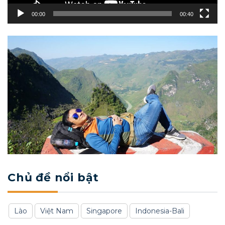
00:00
00:40
Chủ đề nổi bật
Lào
Việt Nam
Singapore
Indonesia-Bali