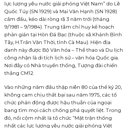
lực lượng yêu nước giải phóng Việt Nam” do Lê
Quốc Túy (SN 1929) và Mai Văn Hạnh (SN 1928)
cầm đầu, kéo dài ròng rã 3 năm trời (tháng
9/1981 – 9/1984). Trung tâm chỉ huy kế hoạch
phản gián tại Hòn Đá Bạc (thuộc xã Khánh Bình
Tây, H.Trần Văn Thời, tỉnh Cà Mau). Hiện địa
danh này được Bộ Văn hóa – Thể thao và Du lịch
công nhận là di tích lịch sử – văn hóa Quốc gia.
Nơi đây có Nhà truyền thống, Tượng đài chiến
thắng CM12.
Vào những năm đầu thập niên 80 của thế kỷ 20,
không cam chịu thất bại sau năm 1975, các tổ
chức phản động được hậu thuẫn của ngoại
bang tìm mọi cách chống phá quyết liệt. Trong
đó, nổi cộm nhất là tổ chức “Mặt trận thống
nhất các lực lượng yêu nước giải phóng Việt