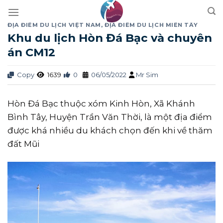
Skip
to
ĐỊA ĐIỂM DU LỊCH VIỆT NAM
,
ĐỊA ĐIỂM DU LỊCH MIỀN TÂY
content
Khu du lịch Hòn Đá Bạc và chuyên
án CM12
Copy
1639
0
06/05/2022
Mr Sim
Hòn Đá Bạc thuộc xóm Kinh Hòn, Xã Khánh
Bình Tây, Huyện Trần Văn Thời, là một địa điểm
được khá nhiều du khách chọn đến khi về thăm
đất Mũi