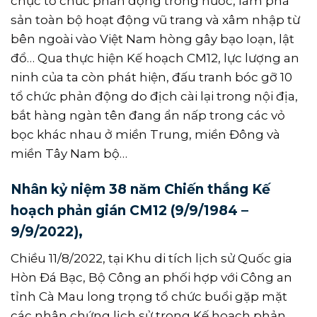
chục tổ chức phản động trong nước, làm phá
sản toàn bộ hoạt động vũ trang và xâm nhập từ
bên ngoài vào Việt Nam hòng gây bạo loạn, lật
đổ… Qua thực hiện Kế hoạch CM12, lực lượng an
ninh của ta còn phát hiện, đấu tranh bóc gỡ 10
tổ chức phản động do địch cài lại trong nội địa,
bắt hàng ngàn tên đang ẩn nấp trong các vỏ
bọc khác nhau ở miền Trung, miền Đông và
miền Tây Nam bộ…
Nhân kỷ niệm 38 năm Chiến thắng Kế
hoạch phản gián CM12 (9/9/1984 –
9/9/2022),
Chiều 11/8/2022, tại Khu di tích lịch sử Quốc gia
Hòn Đá Bạc, Bộ Công an phối hợp với Công an
tỉnh Cà Mau long trọng tổ chức buổi gặp mặt
các nhân chứng lịch sử trong Kế hoạch phản