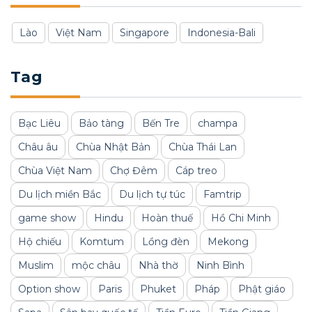
Lào
Việt Nam
Singapore
Indonesia-Bali
Tag
Bạc Liêu
Bảo tàng
Bến Tre
champa
Châu âu
Chùa Nhật Bản
Chùa Thái Lan
Chùa Việt Nam
Chợ Đêm
Cáp treo
Du lịch miền Bắc
Du lịch tự túc
Famtrip
game show
Hindu
Hoàn thuế
Hồ Chi Minh
Hộ chiếu
Komtum
Lồng đèn
Mekong
Muslim
mộc châu
Nhà thờ
Ninh Bình
Option show
Paris
Phuket
Pháp
Phật giáo