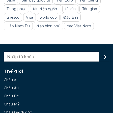
Sapa
Sân bay quốc tế
Tiền Euro
Tiền Giang
Trang phục
tàu điện ngầm
tà xùa
Tôn giáo
unesco
Visa
world cup
Đảo Bali
Đảo Nam Du
điện biên phủ
đảo Việt Nam
Thế giới
Châu Á
Châu Âu
Châu Úc
Châu MỸ
Châu Đại dương