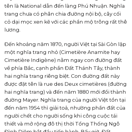
tên là National dẫn đến làng Phú Nhuận. Nghĩa
trang chưa có phân chia đường nội bộ, cây cối
cỏ dại mọc xen kẽ với các phần mộ trông rất thê
lương.
Ðến khoảng năm 1870, người Việt tại Sài Gòn lập
một nghĩa trang nhỏ (Cimetière Anamite hay
Cimetière Indigène) nằm ngay con đường đất
về phía Bắc, cạnh phần Ðất Thánh Tây, thành
hai nghĩa trang riêng biệt. Con đường đất này
được đặt tên là rue des Deux cimetières (đường
hai nghĩa trang) và đến năm 1880 mới đổi thành
đường Mayer. Nghĩa trang của người Việt tồn tại
đến năm 1954 thì giải toả, nhường phần đất của
người chết cho người sống khi công cuộc tái
thiết và mở rộng đô thị thời Tổng Thống Ngô
Ðình Diệm bắt đầu tiến hành. Bấy giờ, Ðất