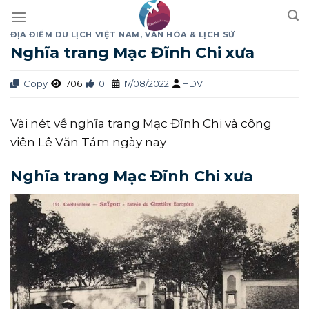
Skip
to
ĐỊA ĐIỂM DU LỊCH VIỆT NAM
,
VĂN HÓA & LỊCH SỬ
content
Nghĩa trang Mạc Đĩnh Chi xưa
Copy
706
0
17/08/2022
HDV
Vài nét về nghĩa trang Mạc Đĩnh Chi và công
viên Lê Văn Tám ngày nay
Nghĩa trang Mạc Đĩnh Chi xưa