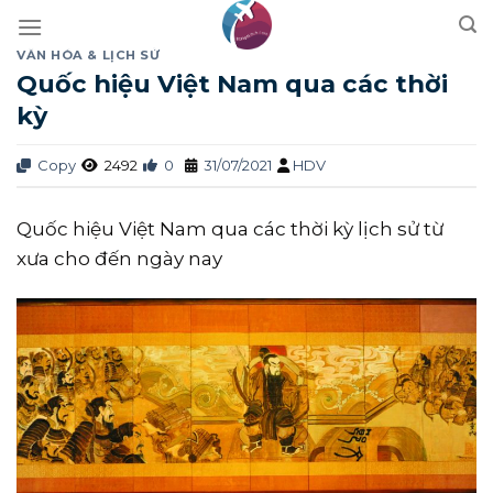
Skip
to
VĂN HÓA & LỊCH SỬ
content
Quốc hiệu Việt Nam qua các thời
kỳ
Copy
2492
0
31/07/2021
HDV
Quốc hiệu Việt Nam qua các thời kỳ lịch sử từ
xưa cho đến ngày nay