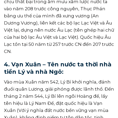
chịu thất bại trong âm mưu xâm lược nước ta
vào năm 208 trước công nguyên, Thục Phán
bằng ưu thế của mình đã xưng vương (An
Dương Vương), liên kết các bộ lạc Lạc Việt và Âu
Việt lại, dựng nên nước Âu Lạc (tên ghép hai chữ
của hai bộ lạc Âu Việt và Lạc Việt). Quốc hiệu Âu
Lạc tồn tại 50 năm từ 257 trước CN đến 207 trước
CN.
4. Vạn Xuân – Tên nước ta thời nhà
tiền Lý và nhà Ngô:
Vào mùa Xuân năm 542, Lý Bí khởi nghĩa, đánh
đuổi quân Lương, giải phóng được lãnh thổ. Đến
tháng 2 năm 544, Lý Bí lên ngôi Hoàng đế, lấy
tên hiệu là Lý Nam Đế, đặt quốc hiệu là Vạn
Xuân (Với ý nghĩa đất nước bền vững vạn mùa
Xuân), khẳng định niềm tự tôn dân tộc, tinh