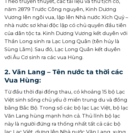
Theo truyền thuyết, các tài liệu và thư tịch cổ,
năm 2879 Trước Công nguyên, Kinh Dương
Vương lên ngôi vua, lập lên Nhà nước Xích Quỷ –
nhà nước sơ khai độc lập có chủ quyền đầu tiên
của dân tộc ta. Kinh Dương Vương kết duyên với
Thần Long sinh ra Lạc Long Quân (tên húy là
Sùng Lãm). Sau đó, Lạc Long Quân kết duyên
với Âu Cơ sinh ra các vua Hùng.
2. Văn Lang – Tên nước ta thời các
Vua Hùng:
Từ đầu thời đại đồng thau, có khoảng 15 bộ Lạc
Việt sinh sống chủ yếu ở miền trung du và đồng
bằng Bắc Bộ. Trong số các bộ lạc Lạc Việt, bộ lạc
Văn Lang hùng mạnh hơn cả. Thủ lĩnh bộ lạc
này là người đứng ra thống nhất tất cả các bộ
lạc Lạc Việt, dựng lên Nhà nước Văn Lang, xưng