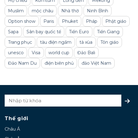
Hộ chiếu
Komtum
Lồng đèn
Mekong
Muslim
mộc châu
Nhà thờ
Ninh Bình
Option show
Paris
Phuket
Pháp
Phật giáo
Sapa
Sân bay quốc tế
Tiền Euro
Tiền Giang
Trang phục
tàu điện ngầm
tà xùa
Tôn giáo
unesco
Visa
world cup
Đảo Bali
Đảo Nam Du
điện biên phủ
đảo Việt Nam
Thế giới
Châu Á