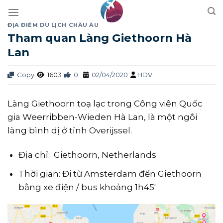
Skip
to
ĐỊA ĐIỂM DU LỊCH CHÂU ÂU
content
Tham quan Làng Giethoorn Hà
Lan
Copy
1603
0
02/04/2020
HDV
Làng Giethoorn toạ lạc trong Công viên Quốc
gia Weerribben-Wieden Hà Lan, là một ngôi
làng bình dị ở tỉnh Overijssel.
Địa chỉ: Giethoorn, Netherlands
Thời gian: Đi từ Amsterdam đến Giethoorn
bằng xe điện / bus khoảng 1h45′