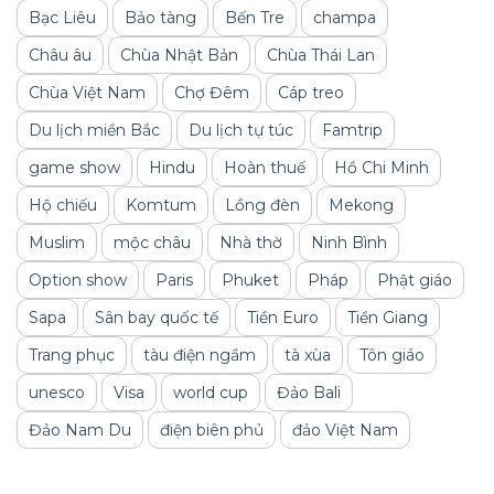
Bạc Liêu
Bảo tàng
Bến Tre
champa
Châu âu
Chùa Nhật Bản
Chùa Thái Lan
Chùa Việt Nam
Chợ Đêm
Cáp treo
Du lịch miền Bắc
Du lịch tự túc
Famtrip
game show
Hindu
Hoàn thuế
Hồ Chi Minh
Hộ chiếu
Komtum
Lồng đèn
Mekong
Muslim
mộc châu
Nhà thờ
Ninh Bình
Option show
Paris
Phuket
Pháp
Phật giáo
Sapa
Sân bay quốc tế
Tiền Euro
Tiền Giang
Trang phục
tàu điện ngầm
tà xùa
Tôn giáo
unesco
Visa
world cup
Đảo Bali
Đảo Nam Du
điện biên phủ
đảo Việt Nam