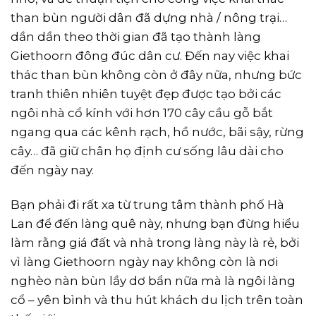
than bùn người dân đã dựng nhà / nông trại…
dần dần theo thời gian đã tạo thành làng
Giethoorn đông đúc dân cư. Đến nay việc khai
thác than bùn không còn ở đây nữa, nhưng bức
tranh thiên nhiên tuyệt đẹp được tạo bởi các
ngôi nhà cổ kính với hơn 170 cây cầu gỗ bắt
ngang qua các kênh rạch, hồ nước, bãi sậy, rừng
cây… đã giữ chân họ định cư sống lâu dài cho
đến ngày nay.
Bạn phải đi rất xa từ trung tâm thành phố Hà
Lan để đến làng quê này, nhưng bạn đừng hiểu
làm rằng giá đất và nhà trong làng này là rẻ, bởi
vì làng Giethoorn ngày nay không còn là nơi
nghèo nàn bùn lầy dơ bẩn nữa mà là ngôi làng
cổ – yên bình và thu hút khách du lịch trên toàn