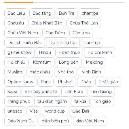
Bạc Liêu
Bảo tàng
Bến Tre
champa
Châu âu
Chùa Nhật Bản
Chùa Thái Lan
Chùa Việt Nam
Chợ Đêm
Cáp treo
Du lịch miền Bắc
Du lịch tự túc
Famtrip
game show
Hindu
Hoàn thuế
Hồ Chi Minh
Hộ chiếu
Komtum
Lồng đèn
Mekong
Muslim
mộc châu
Nhà thờ
Ninh Bình
Option show
Paris
Phuket
Pháp
Phật giáo
Sapa
Sân bay quốc tế
Tiền Euro
Tiền Giang
Trang phục
tàu điện ngầm
tà xùa
Tôn giáo
unesco
Visa
world cup
Đảo Bali
Đảo Nam Du
điện biên phủ
đảo Việt Nam