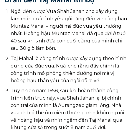
bí ẩn đền Taj Mahal Ấn Độ
Ngôi đền được Vua Shah Jahan cho xây dựng
làm món quà tình yêu gửi tặng đến vị hoàng hậu
Muntaz Mahal – người mà đức vua yêu thương
nhất. Hoàng hậu Muntaz Mahal đã qua đời ở tuổi
40 sau khi sinh đứa con cuối cùng của mình chỉ
sau 30 giờ lâm bồn.
Taj Mahal là công trình được xây dựng theo hình
dung của đức vua. Ngài cho rằng đây chính là
công trình mô phỏng thiên đường nơi mà vị
hoàng hậu thân yêu của ngài đã đi về.
Tuy nhiên năm 1658, sau khi hoàn thành công
trình kiến trúc này, vua Shah Jahan lại bị chính
con trai của mình là Aurangzeb giam lỏng. Nhà
vua chỉ có thể ôm niềm thương nhớ khôn nguôi
về hoàng hậu và nhìn ngắm đền Taj Mahal qua
khung cửa sổ trong suốt 8 năm cuối đời.