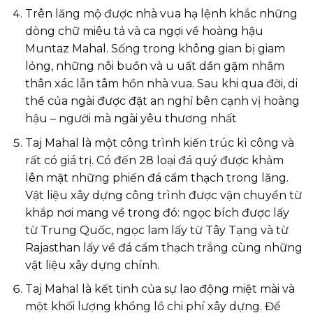
Trên lăng mộ được nhà vua hạ lệnh khắc những
dòng chữ miêu tả và ca ngợi về hoàng hậu
Muntaz Mahal. Sống trong không gian bị giam
lỏng, những nỗi buồn và u uất dần gặm nhắm
thân xác lẫn tâm hồn nhà vua. Sau khi qua đời, di
thể của ngài được đặt an nghỉ bên cạnh vị hoàng
hậu – người mà ngài yêu thương nhất
Taj Mahal là một công trình kiến trúc kì công và
rất có giá trị. Có đến 28 loại đá quý được khảm
lên mặt những phiến đá cẩm thạch trong lăng.
Vật liệu xây dựng công trình được vận chuyển từ
khắp nơi mang về trong đó: ngọc bích được lấy
từ Trung Quốc, ngọc lam lấy từ Tây Tạng và từ
Rajasthan lấy về đá cẩm thạch trắng cùng những
vật liệu xây dựng chính.
Taj Mahal là kết tinh của sự lao động miệt mài và
một khối lượng khổng lồ chi phí xây dựng. Để