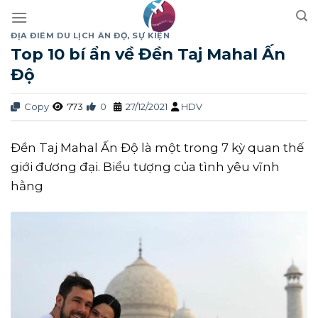
Skip
to
ĐỊA ĐIỂM DU LỊCH ẤN ĐỘ
,
SỰ KIỆN
content
Top 10 bí ẩn về Đền Taj Mahal Ấn
Độ
Copy
773
0
27/12/2021
HDV
Đền Taj Mahal Ấn Độ là một trong 7 kỳ quan thế
giới đương đại. Biểu tượng của tình yêu vĩnh
hằng