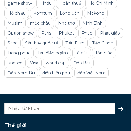
game show
Hindu
Hoàn thuế
Hồ Chi Minh
Hộ chiếu
Komtum
Lồng đèn
Mekong
Muslim
mộc châu
Nhà thờ
Ninh Bình
Option show
Paris
Phuket
Pháp
Phật giáo
Sapa
Sân bay quốc tế
Tiền Euro
Tiền Giang
Trang phục
tàu điện ngầm
tà xùa
Tôn giáo
unesco
Visa
world cup
Đảo Bali
Đảo Nam Du
điện biên phủ
đảo Việt Nam
Thế giới