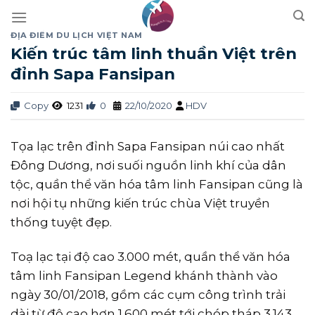
Skip
to
ĐỊA ĐIỂM DU LỊCH VIỆT NAM
content
Kiến trúc tâm linh thuần Việt trên
đỉnh Sapa Fansipan
Copy
1231
0
22/10/2020
HDV
Tọa lạc trên đỉnh Sapa Fansipan núi cao nhất
Đông Dương, nơi suối nguồn linh khí của dân
tộc, quần thể văn hóa tâm linh Fansipan cũng là
nơi hội tụ những kiến trúc chùa Việt truyền
thống tuyệt đẹp.
Toạ lạc tại độ cao 3.000 mét, quần thể văn hóa
tâm linh Fansipan Legend khánh thành vào
ngày 30/01/2018, gồm các cụm công trình trải
dài từ độ cao hơn 1.600 mét tới chóp tháp 3.143