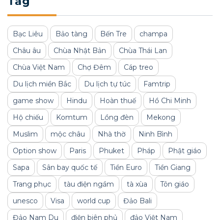
Tag
Bạc Liêu
Bảo tàng
Bến Tre
champa
Châu âu
Chùa Nhật Bản
Chùa Thái Lan
Chùa Việt Nam
Chợ Đêm
Cáp treo
Du lịch miền Bắc
Du lịch tự túc
Famtrip
game show
Hindu
Hoàn thuế
Hồ Chi Minh
Hộ chiếu
Komtum
Lồng đèn
Mekong
Muslim
mộc châu
Nhà thờ
Ninh Bình
Option show
Paris
Phuket
Pháp
Phật giáo
Sapa
Sân bay quốc tế
Tiền Euro
Tiền Giang
Trang phục
tàu điện ngầm
tà xùa
Tôn giáo
unesco
Visa
world cup
Đảo Bali
Đảo Nam Du
điện biên phủ
đảo Việt Nam