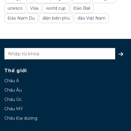
unesco
Visa
world cup
Đảo Bali
Đảo Nam Du
điện biên phủ
đảo Việt Nam
Thế giới
Châu Á
Châu Âu
Châu Úc
Châu MỸ
Châu Đại dương