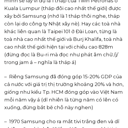
mình sẽ lấy ví dụ là 1 tháp của Twin Petronas ở
Kuala Lumpur (tháp đôi cao nhất thế giới) được
xây bởi Samsung (nhớ là 1 tháp thôi nghe, tháp
còn lại do công ty Nhật xây nè). Hay các toà nhà
khác liên quan là Taipei 101 ở Đài Loan, từng là
toà nhà cao nhất thế giới và Burj Khalifa, toà nhà
cao nhất thế giới hiện tại với chiều cao 828m
(đừng đọc là Bu-ri mà đọc như phát âm chữ /j/
trong jam á – nghĩa là tháp á)
– Riêng Samsung đã đóng góp 15-20% GDP của
cả nước với giá trị thị trường khoảng 20% và hơn,
giống như kiểu Tp. HCM đóng góp vào Việt Nam
mỗi năm vậy á (dĩ nhiên là từng năm có lên có
xuống, đừng bắt bẽ chỗ này nghen)
– 1970 Samsung cho ra mắt tivi trắng đen và dĩ