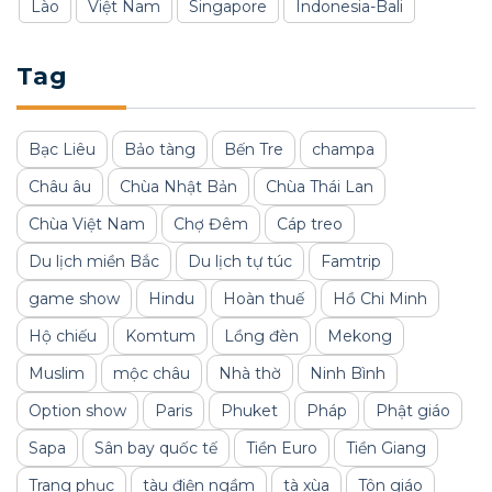
Lào
Việt Nam
Singapore
Indonesia-Bali
Tag
Bạc Liêu
Bảo tàng
Bến Tre
champa
Châu âu
Chùa Nhật Bản
Chùa Thái Lan
Chùa Việt Nam
Chợ Đêm
Cáp treo
Du lịch miền Bắc
Du lịch tự túc
Famtrip
game show
Hindu
Hoàn thuế
Hồ Chi Minh
Hộ chiếu
Komtum
Lồng đèn
Mekong
Muslim
mộc châu
Nhà thờ
Ninh Bình
Option show
Paris
Phuket
Pháp
Phật giáo
Sapa
Sân bay quốc tế
Tiền Euro
Tiền Giang
Trang phục
tàu điện ngầm
tà xùa
Tôn giáo