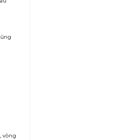
hau
 cũng
u, vòng