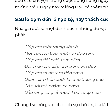
đầu câu chuyện, trong cuộc sống hàng ngày
miếng trầu. Ngày nay miếng trầu có thêm tí v
Sau lễ dạm đến lễ nạp tệ, hay thách cướ
Nhà gái đưa ra một danh sách những đồ vật v
phải:
Giúp em một thúng xôi vò
Một con lợn béo, một vò rượu tăm
Giúp em đôi chiếu em nằm
Đôi chăn em đắp, đôi trằm em đeo
Giúp em quan tám tiền cheo
Quan năm tiền cưới, lại đèo buồng cau
Có cưới mà chẳng có cheo
Dẫu rằng có giết mười heo cũng hoài
Chàng trai nói giúp cho lịch sự chứ thật ra là 