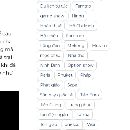
Du lịch tự túc
Famtrip
game show
Hindu
Hoàn thuế
Hồ Chi Minh
ễ cầu
Hộ chiếu
Komtum
o cha
Lồng đèn
Mekong
Muslim
ống mà
mộc châu
Nhà thờ
 trai
 khi đã
Ninh Bình
Option show
p như
Paris
Phuket
Pháp
Phật giáo
Sapa
Sân bay quốc tế
Tiền Euro
Tiền Giang
Trang phục
tàu điện ngầm
tà xùa
Tôn giáo
unesco
Visa