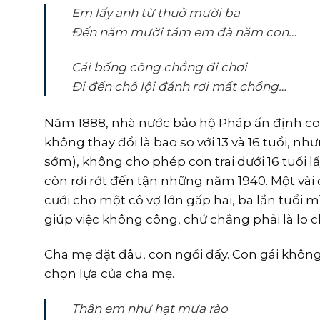
Em lấy anh từ thuở mười ba
Đến năm mười tám em đà năm con…
Cái bống cõng chồng đi chơi
Đi đến chỗ lội đánh rơi mất chồng…
Năm 1888, nhà nước bảo hộ Pháp ấn định con g
không thay đổi là bao so với 13 và 16 tuổi, n
sớm), không cho phép con trai dưới 16 tuổi l
còn rơi rớt đến tận những năm 1940. Một vài
cưới cho một cô vợ lớn gấp hai, ba lần tuổi
giúp việc không công, chứ chẳng phải là lo c
Cha mẹ đặt đâu, con ngồi đấy. Con gái khôn
chọn lựa của cha mẹ.
Thân em như hạt mưa rào