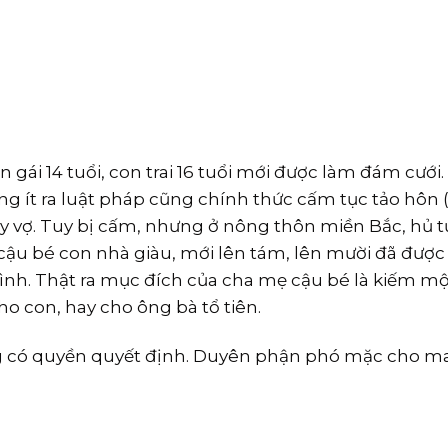
ái 14 tuổi, con trai 16 tuổi mới được làm đám cưới.
hưng ít ra luật pháp cũng chính thức cấm tục tảo hôn (
ấy vợ. Tuy bị cấm, nhưng ở nông thôn miền Bắc, hủ t
 cậu bé con nhà giàu, mới lên tám, lên mười đã đượ
 mình. Thật ra mục đích của cha mẹ cậu bé là kiếm m
ho con, hay cho ông bà tổ tiên.
g có quyền quyết định. Duyên phận phó mặc cho may