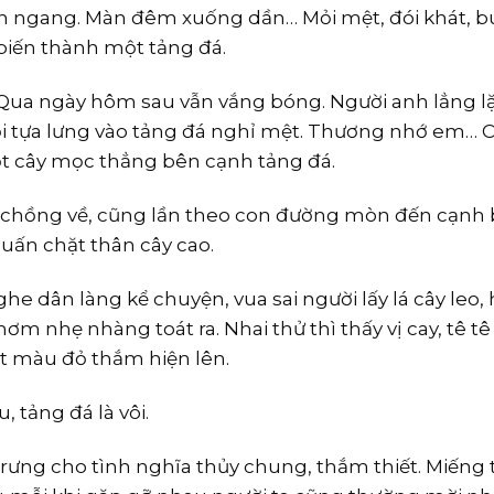
hắn ngang. Màn đêm xuống dần… Mỏi mệt, đói khát, 
 biến thành một tảng đá.
Qua ngày hôm sau vẫn vắng bóng. Người anh lẳng l
gồi tựa lưng vào tảng đá nghỉ mệt. Thương nhớ em…
ột cây mọc thẳng bên cạnh tảng đá.
 chồng về, cũng lần theo con đường mòn đến cạnh b
uấn chặt thân cây cao.
 dân làng kể chuyện, vua sai người lấy lá cây leo, 
hơm nhẹ nhàng toát ra. Nhai thử thì thấy vị cay, tê t
một màu đỏ thắm hiện lên.
, tảng đá là vôi.
trưng cho tình nghĩa thủy chung, thắm thiết. Miếng t