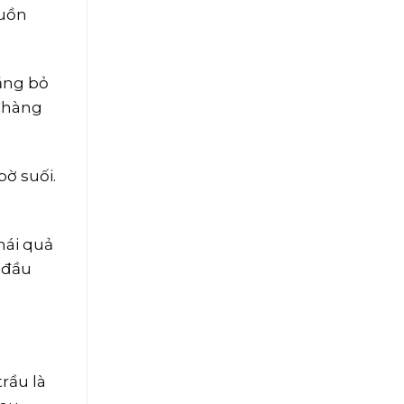
buồn
ặng bỏ
 Chàng
ờ suối.
hái quả
ê đầu
rầu là