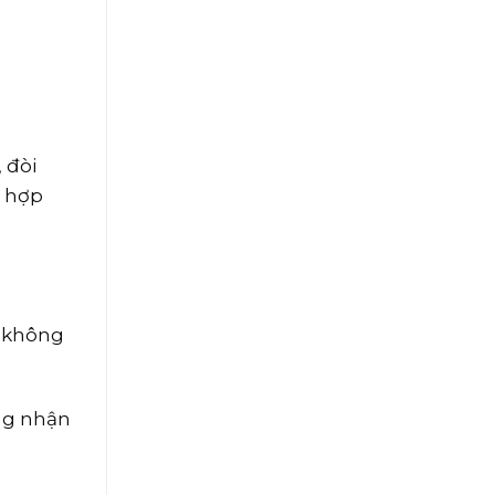
 đòi
i hợp
, không
ông nhận