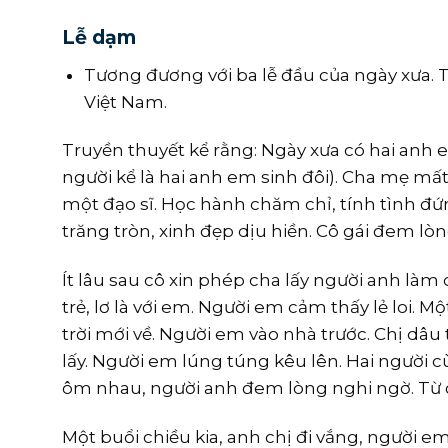
Lễ dạm
Tương đương với ba lễ đầu của ngày xưa. T
Việt Nam.
Truyền thuyết kể rằng: Ngày xưa có hai anh 
người kể là hai anh em sinh đôi). Cha mẹ mất 
một đạo sĩ. Học hành chăm chỉ, tính tình đứn
trăng tròn, xinh đẹp dịu hiền. Cô gái đem l
Ít lâu sau cô xin phép cha lấy người anh làm
trẻ, lơ là với em. Người em cảm thấy lẻ loi.
trời mới về. Người em vào nhà trước. Chị dâ
lấy. Người em lúng túng kêu lên. Hai người
ôm nhau, người anh đem lòng nghi ngờ. Từ đ
Một buổi chiều kia, anh chị đi vắng, người e