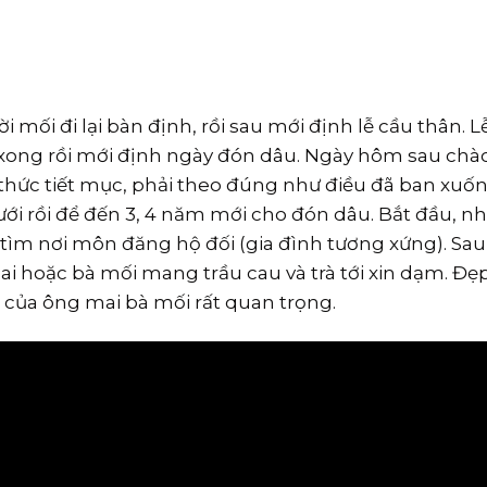
mối đi lại bàn định, rồi sau mới định lễ cầu thân. L
i xong rồi mới định ngày đón dâu. Ngày hôm sau chà
 thức tiết mục, phải theo đúng như điều đã ban xu
ưới rồi để đến 3, 4 năm mới cho đón dâu. Bắt đầu, nhà
tìm nơi môn đăng hộ đối (gia đình tương xứng). Sau
ai hoặc bà mối mang trầu cau và trà tới xin dạm. Đẹ
n của ông mai bà mối rất quan trọng.