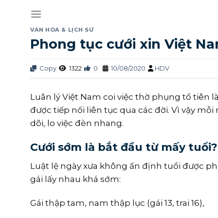
Skip
to
content
VĂN HÓA & LỊCH SỬ
Phong tục cưới xin Việt N
Copy
1322
0
10/08/2020
HDV
Luân lý Việt Nam coi việc thờ phụng tổ tiên
được tiếp nối liên tục qua các đời. Vì vậy mỗ
dõi, lo việc đèn nhang.
Cưới sớm là bắt đầu từ mấy tuổi?
Luật lệ ngày xưa không ấn định tuổi được phé
gái lấy nhau khá sớm:
Gái thập tam, nam thập lục (gái 13, trai 16),