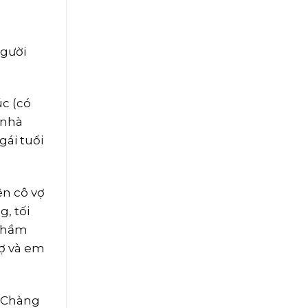
người
úc (có
 nhà
gái tuổi
ên cô vợ
, tối
 chầm
vợ và em
. Chàng