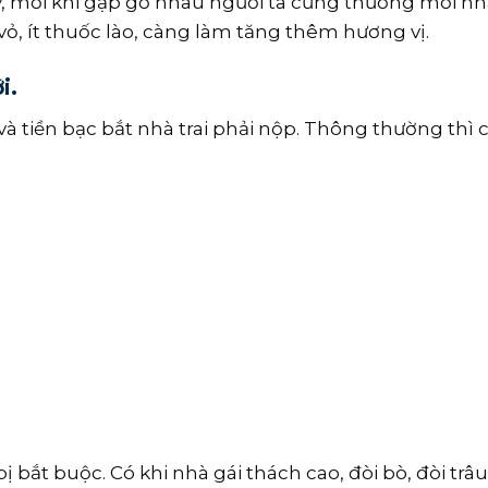
, mỗi khi gặp gỡ nhau người ta cũng thường mời n
ỏ, ít thuốc lào, càng làm tăng thêm hương vị.
i.
à tiền bạc bắt nhà trai phải nộp. Thông thường thì
bị bắt buộc. Có khi nhà gái thách cao, đòi bò, đòi trâ