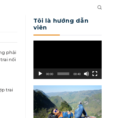
Tôi là hướng dẫn
viên
Trình
chơi
ng phải
Video
trai nối
00:00
00:40
p trai