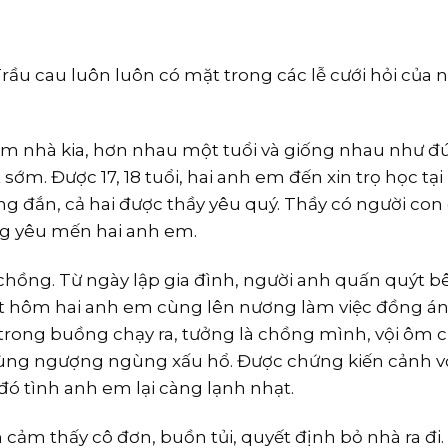
rầu cau luôn luôn có mặt trong các lễ cưới hỏi của 
em nhà kia, hơn nhau một tuổi và giống nhau như đ
sớm. Được 17, 18 tuổi, hai anh em đến xin trọ học tại
g đắn, cả hai được thầy yêu quý. Thầy có người con 
òng yêu mến hai anh em.
 chồng. Từ ngày lập gia đình, người anh quấn quýt b
 Một hôm hai anh em cùng lên nương làm việc đồng áng
u trong buồng chạy ra, tưởng là chồng mình, vội ôm
 cùng ngượng ngùng xấu hổ. Được chứng kiến cảnh 
ó tình anh em lại càng lạnh nhạt.
m cảm thấy cô đơn, buồn tủi, quyết định bỏ nhà ra đi