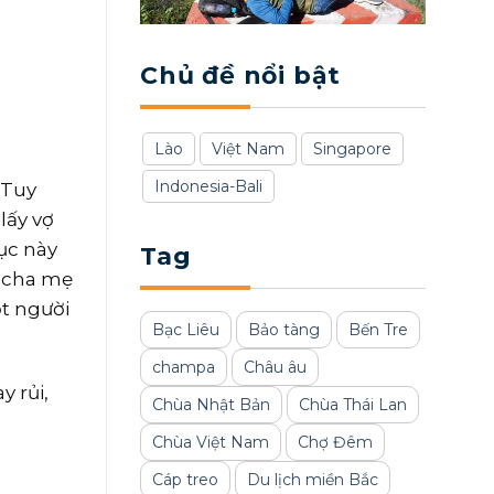
Chủ đề nổi bật
Lào
Việt Nam
Singapore
Indonesia-Bali
 Tuy
lấy vợ
ục này
Tag
c cha mẹ
ột người
Bạc Liêu
Bảo tàng
Bến Tre
champa
Châu âu
 rủi,
Chùa Nhật Bản
Chùa Thái Lan
Chùa Việt Nam
Chợ Đêm
Cáp treo
Du lịch miền Bắc