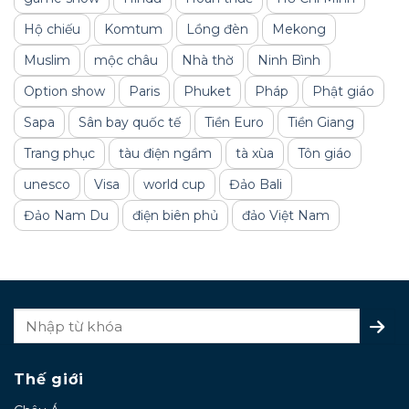
Hộ chiếu
Komtum
Lồng đèn
Mekong
Muslim
mộc châu
Nhà thờ
Ninh Bình
Option show
Paris
Phuket
Pháp
Phật giáo
Sapa
Sân bay quốc tế
Tiền Euro
Tiền Giang
Trang phục
tàu điện ngầm
tà xùa
Tôn giáo
unesco
Visa
world cup
Đảo Bali
Đảo Nam Du
điện biên phủ
đảo Việt Nam
Thế giới