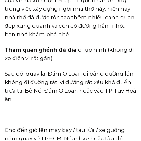
của vị cha xứ người Pháp – người mà có công
trong việc xây dựng ngôi nhà thờ này, hiện nay
nhà thờ đã được tôn tạo thêm nhiều cảnh quan
đẹp xung quanh và còn có đường hầm nhỏ…
bạn nhớ khám phá nhé.
Tham quan ghềnh đá đĩa
chụp hình (không đi
xe điện vì rất gần).
Sau đó, quay lại Đầm Ô Loan đi bằng đường lớn
không đi đường tắt, vì đường rất xấu khó đi. Ăn
trưa tại Bè Nổi Đầm Ô Loan hoặc vào TP Tuy Hoà
ăn.
…
Chờ đến giờ lên máy bay / tàu lửa / xe gường
nằm quay về TPHCM. Nếu đi xe hoặc tàu thì