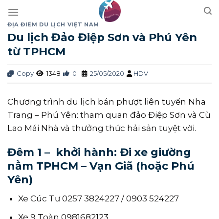
Skip
to
ĐỊA ĐIỂM DU LỊCH VIỆT NAM
content
Du lịch Đảo Điệp Sơn và Phú Yên
từ TPHCM
Copy
1348
0
25/05/2020
HDV
Chương trình du lịch bán phượt liên tuyến Nha
Trang – Phú Yên: tham quan đảo Điệp Sơn và Cù
Lao Mái Nhà và thưởng thức hải sản tuyệt vời.
Đêm 1 – khởi hành: Đi xe giường
nằm TPHCM – Vạn Giã (hoặc Phú
Yên)
Xe Cúc Tư 0257 3824227 / 0903 524227
Xe 9 Toàn 0981682123