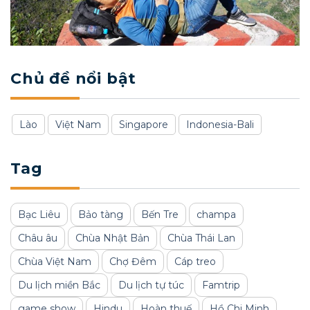
Chủ đề nổi bật
Lào
Việt Nam
Singapore
Indonesia-Bali
Tag
Bạc Liêu
Bảo tàng
Bến Tre
champa
Châu âu
Chùa Nhật Bản
Chùa Thái Lan
Chùa Việt Nam
Chợ Đêm
Cáp treo
Du lịch miền Bắc
Du lịch tự túc
Famtrip
game show
Hindu
Hoàn thuế
Hồ Chi Minh